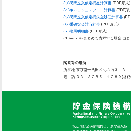
(３)民間企業仮定損益計算書
(PDF形式)
(４)キャッシュ・フロー計算書
(PDF形
(５)民間企業仮定損失金処理計算書
(PD
(６)重要な会計方針等
(PDF形式)
(７)附属明細書
(PDF形式)
(１)～(７)をまとめて表示する場合には
閲覧等の場所
所在地 東京都千代田区丸の内３－３－
電 話 ０３－３２８５－１２８０(財務
私たち貯金保険機構は、農水産業協