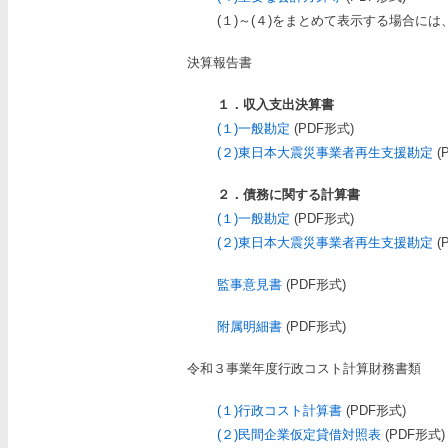
(１)～(４)をまとめて表示する場合には
決算報告書
１．収入支出決算書
(１)一般勘定
(PDF形式)
(２)東日本大震災事業者再生支援勘定
(
２．債務に関する計算書
(１)一般勘定
(PDF形式)
(２)東日本大震災事業者再生支援勘定
(
監事意見書
(PDF形式)
附属明細書
(PDF形式)
令和３事業年度行政コスト計算財務書類
(１)行政コスト計算書
(PDF形式)
(２)民間企業仮定貸借対照表
(PDF形式)