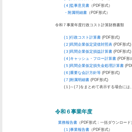
(４)監事意見書
（PDF形式）
・附属明細書
（PDF形式）
令和７事業年度行政コスト計算財務書類
(１)行政コスト計算書
(PDF形式)
(２)民間企業仮定貸借対照表
(PDF形式)
(３)民間企業仮定損益計算書
(PDF形式)
(４)キャッシュ・フロー計算書
(PDF形
(５)民間企業仮定損失金処理計算書
(PD
(６)重要な会計方針等
(PDF形式)
(７)附属明細書
(PDF形式)
(１)～(７)をまとめて表示する場合には
令和６事業年度
業務報告書
（PDF形式：一括ダウンロード）[
(１)事業報告書
（PDF形式）