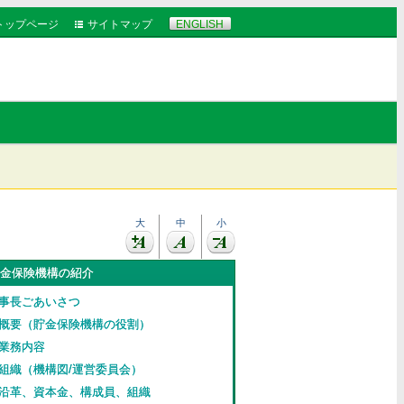
トップページ
サイトマップ
ENGLISH
大
中
小
貯金保険機構の紹介
 理事長ごあいさつ
 ①概要（貯金保険機構の役割）
②業務内容
 ③組織（機構図/運営委員会）
 ④沿革、資本金、構成員、組織