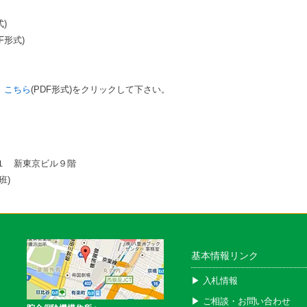
式)
F形式)
、
こちら
(PDF形式)をクリックして下さい。
１ 新東京ビル９階
班)
基本情報リンク
▶︎ 入札情報
▶︎ ご相談・お問い合わせ