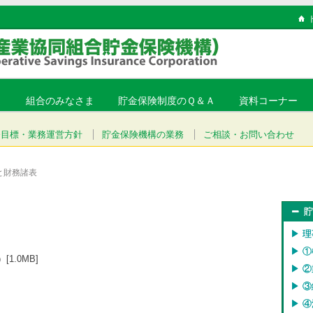
ま
組合のみなさま
貯金保険制度のＱ＆Ａ
資料コーナー
務目標・業務運営方針
貯金保険機構の業務
ご相談・お問い合わせ
と財務諸表
▶︎
▶︎
1.0MB]
▶︎ 
▶︎
▶︎