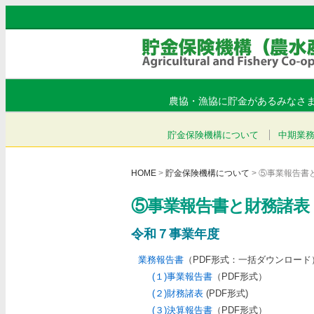
農協・漁協に貯金があるみなさ
貯金保険機構について
中期業
HOME
>
貯金保険機構について
> ⑤事業報告書
⑤事業報告書と財務諸表
令和７事業年度
業務報告書
（PDF形式：一括ダウンロード）[
(１)事業報告書
（PDF形式）
(２)財務諸表
(PDF形式)
(３)決算報告書
（PDF形式）