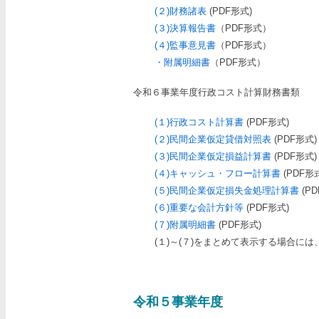
(２)財務諸表
(PDF形式)
(３)決算報告書
（PDF形式）
(４)監事意見書
（PDF形式）
・附属明細書
（PDF形式）
令和６事業年度行政コスト計算財務書類
(１)行政コスト計算書
(PDF形式)
(２)民間企業仮定貸借対照表
(PDF形式)
(３)民間企業仮定損益計算書
(PDF形式)
(４)キャッシュ・フロー計算書
(PDF形
(５)民間企業仮定損失金処理計算書
(PD
(６)重要な会計方針等
(PDF形式)
(７)附属明細書
(PDF形式)
(１)～(７)をまとめて表示する場合には
令和５事業年度