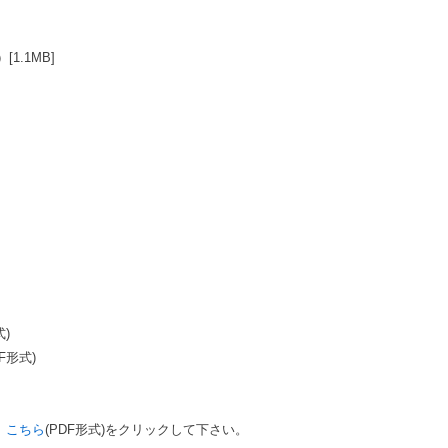
1.1MB]
式)
F形式)
、
こちら
(PDF形式)をクリックして下さい。