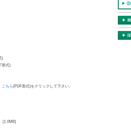
▶︎ 
式)
F形式)
、
こちら
(PDF形式)をクリックして下さい。
1.0MB]