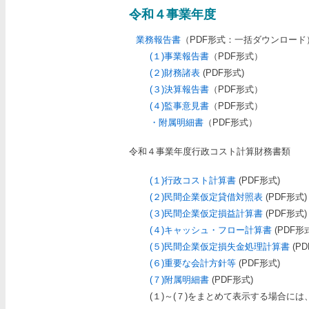
令和４事業年度
業務報告書
（PDF形式：一括ダウンロード）[
(１)事業報告書
（PDF形式）
(２)財務諸表
(PDF形式)
(３)決算報告書
（PDF形式）
(４)監事意見書
（PDF形式）
・附属明細書
（PDF形式）
令和４事業年度行政コスト計算財務書類
(１)行政コスト計算書
(PDF形式)
(２)民間企業仮定貸借対照表
(PDF形式)
(３)民間企業仮定損益計算書
(PDF形式)
(４)キャッシュ・フロー計算書
(PDF形
(５)民間企業仮定損失金処理計算書
(PD
(６)重要な会計方針等
(PDF形式)
(７)附属明細書
(PDF形式)
(１)～(７)をまとめて表示する場合には