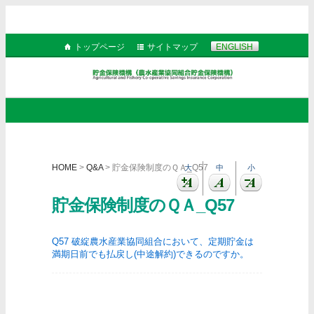
トップページ
サイトマップ
ENGLISH
HOME
>
Q&A
> 貯金保険制度のＱＡ_Q57
大
中
小
貯金保険制度のＱＡ_Q57
Q57 破綻農水産業協同組合において、定期貯金は
満期日前でも払戻し(中途解約)できるのですか。