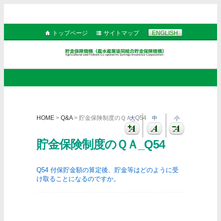
トップページ
サイトマップ
ENGLISH
HOME
>
Q&A
> 貯金保険制度のＱＡ_Q54
大
中
小
貯金保険制度のＱＡ_Q54
Q54 付保貯金額の算定後、貯金等はどのように受
け取ることになるのですか。