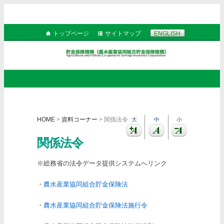
トップページ
サイトマップ
ENGLISH
HOME
>
資料コーナー
> 関係法令
大
中
小
関係法令
※総務省の法令データ提供システムへリンク
・
農水産業協同組合貯金保険法
・
農水産業協同組合貯金保険法施行令