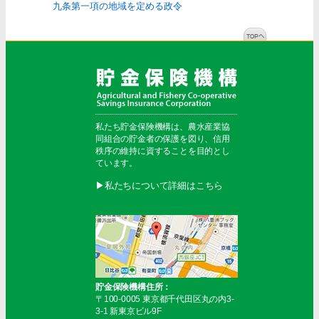
九条第一項の地域を定める政令
私たち貯金保険機構は、農水産業協
同組合の貯金者の保護を図り、信用
秩序の維持に資することを目的とし
ています。
▶︎私たちについて詳細はこちら
貯金保険機構住所：
〒100-0005 東京都千代田区丸の内3-
3-1 新東京ビル9F