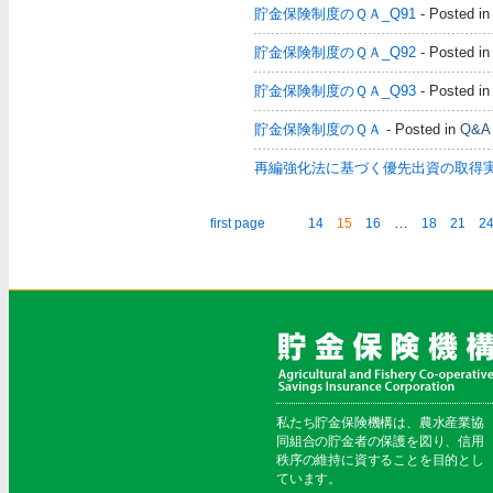
貯金保険制度のＱＡ_Q91
- Posted i
貯金保険制度のＱＡ_Q92
- Posted i
貯金保険制度のＱＡ_Q93
- Posted i
貯金保険制度のＱＡ
- Posted in
Q&A
再編強化法に基づく優先出資の取得
…
first page
14
15
16
18
21
2
私たち貯金保険機構は、農水産業協
同組合の貯金者の保護を図り、信用
秩序の維持に資することを目的とし
ています。