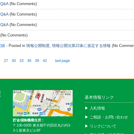
n
Q&A
(No Comments)
n
Q&A
(No Comments)
n
Q&A
(No Comments)
(No Comments)
実績
- Posted in
情報公開制度
,
情報公開法第22条に規定する情報
(No Commen
4
27
30
33
36
39
42
last page
基本情報リンク
▶︎ 入札情報
▶︎ ご相談・お問い合わせ
貯金保険機構住所：
〒100-0005 東京都千代田区丸の内3-
▶︎ リンクについて
3-1 新東京ビル9F