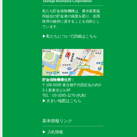
私たち貯金保険機構は、農水産業協
同組合の貯金者の保護を図り、信用
秩序の維持に資することを目的とし
ています。
▶︎私たちについて詳細はこちら
貯金保険機構住所：
〒100-0005 東京都千代田区丸の内3-
3-1 新東京ビル9F
TEL：03-3285-1270 (代表)
▶︎大きい地図はこちら
基本情報リンク
▶︎ 入札情報