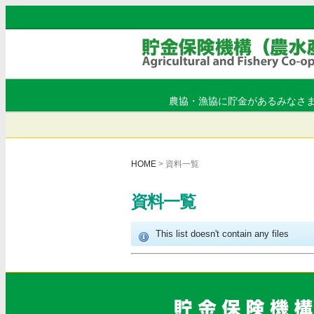
農協・漁協に貯金があるみなさ
HOME
> 資料一覧
資料一覧
This list doesn't contain any files