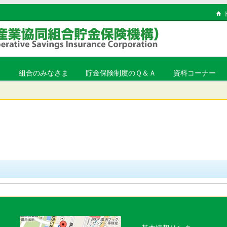
ま
組合のみなさま
貯金保険制度のＱ＆Ａ
資料コーナー