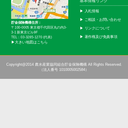
基本情報リンク
▶︎ 入札情報
▶︎ ご相談・お問い合わせ
貯金保険機構住所：
〒100-0005 東京都千代田区丸の内3-
▶︎ リンクについて
3-1 新東京ビル9F
▶︎ 著作権及び免責事項
TEL：03-3285-1270 (代表)
▶︎大きい地図はこちら
Copyright@2014
農水産業協同組合貯金保険機構
All Rights Reserved.
（法人番号 1010005002584）