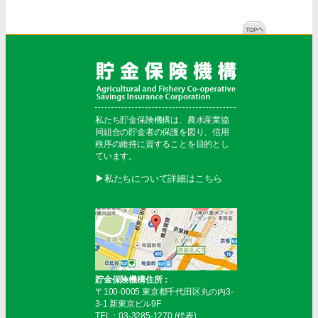
私たち貯金保険機構は、農水産業協
同組合の貯金者の保護を図り、信用
秩序の維持に資することを目的とし
ています。
▶︎私たちについて詳細はこちら
貯金保険機構住所：
〒100-0005 東京都千代田区丸の内3-
3-1 新東京ビル9F
TEL：03-3285-1270 (代表)