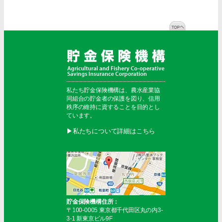
私たち貯金保険機構は、農水産業協
同組合の貯金者の保護を図り、信用
秩序の維持に資することを目的とし
ています。
▶︎私たちについて詳細はこちら
貯金保険機構住所：
〒100-0005 東京都千代田区丸の内3-
3-1 新東京ビル9F