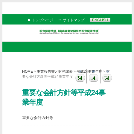
トップページ
サイトマップ
ENGLISH
HOME
>
事業報告書と財務諸表
>
平成24事業年度
> 重
大
中
小
要な会計方針等平成24事業年度
重要な会計方針等平成24事
業年度
重要な会計方針等