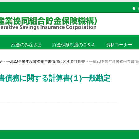
ま
組合のみなさま
貯金保険制度のＱ＆Ａ
資料コーナー
度
>
平成23事業年度業務報告書債務に関する計算書
> 平成23事業年度業務報告書債
書債務に関する計算書(１)一般勘定