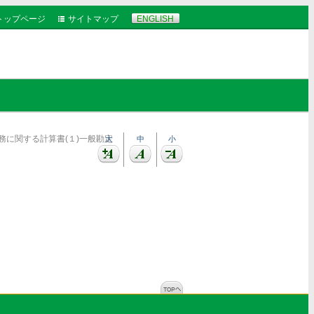
トップページ
サイトマップ
ENGLISH
務に関する計算書(１)一般勘定
大
中
小