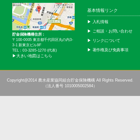
基本情報リンク
▶︎ 入札情報
▶︎ ご相談・お問い合わせ
貯金保険機構住所：
〒100-0005 東京都千代田区丸の内3-
▶︎ リンクについて
3-1 新東京ビル9F
▶︎ 著作権及び免責事項
TEL：03-3285-1270 (代表)
▶︎大きい地図はこちら
Copyright@2014
農水産業協同組合貯金保険機構
All Rights Reserved.
（法人番号 1010005002584）