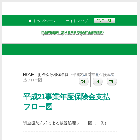
トップページ
サイトマップ
ENGLISH
HOME
>
貯金保険機構年報
> 平成21事業年度保険金支
大
中
小
払フロー図
平成21事業年度保険金支払
フロー図
資金援助方式による破綻処理フロー図（一例）