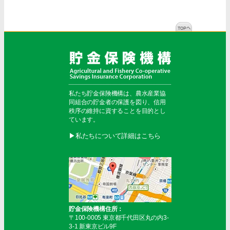
私たち貯金保険機構は、農水産業協
同組合の貯金者の保護を図り、信用
秩序の維持に資することを目的とし
ています。
▶︎私たちについて詳細はこちら
貯金保険機構住所：
〒100-0005 東京都千代田区丸の内3-
3-1 新東京ビル9F