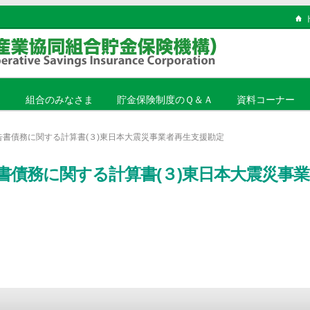
ま
組合のみなさま
貯金保険制度のＱ＆Ａ
資料コーナー
告書債務に関する計算書(３)東日本大震災事業者再生支援勘定
書債務に関する計算書(３)東日本大震災事