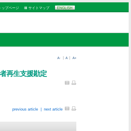
トップページ
サイトマップ
ENGLISH
A-
A
A+
業者再生支援勘定
previous article
|
next article