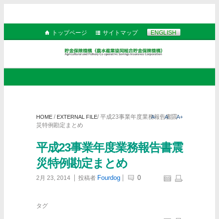
トップページ
サイトマップ
ENGLISH
/
/
平成23事業年度業務報告書震
HOME
EXTERNAL FILE
A-
A
A+
災特例勘定まとめ
平成23事業年度業務報告書震
災特例勘定まとめ
Fourdog
0
2月 23, 2014
投稿者
タグ