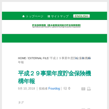
トップページ
サイトマップ
ENGLISH
/
/
平成２９事業年度貯金保険機構
HOME
EXTERNAL FILE
A-
A
A+
年報
平成２９事業年度貯金保険機
構年報
Fourdog
0
9月 10, 2018
投稿者
タグ