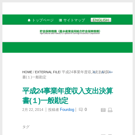
トップページ
サイトマップ
ENGLISH
/
/
平成24事業年度収入支出決算
HOME
EXTERNAL FILE
A-
A
A+
書(１)一般勘定
平成24事業年度収入支出決算
書(１)一般勘定
Fourdog
0
2月 22, 2014
投稿者
タグ