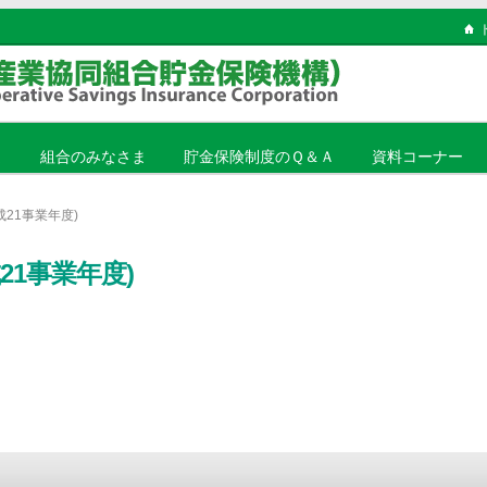
ま
組合のみなさま
貯金保険制度のＱ＆Ａ
資料コーナー
21事業年度)
21事業年度)