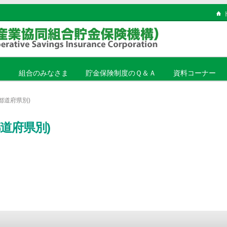
ま
組合のみなさま
貯金保険制度のＱ＆Ａ
資料コーナー
都道府県別)
道府県別)