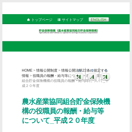
トップページ
サイトマップ
ENGLISH
HOME
>
情報公開制度
>
情報公開法第22条に規定する
大
中
小
情報
>
役職員の報酬・給与等について
> 農水産業協同
組合貯金保険機構の役職員の報酬・給与等について_平
成２０年度
農水産業協同組合貯金保険機
構の役職員の報酬・給与等
について_平成２０年度