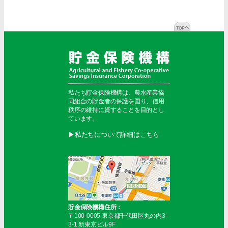
私たち貯金保険機構は、農水産業協
同組合の貯金者の保護を図り、信用
秩序の維持に資することを目的とし
ています。
▶︎私たちについて詳細はこちら
貯金保険機構住所：
〒100-0005 東京都千代田区丸の内3-
3-1 新東京ビル9F