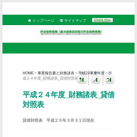
トップページ
サイトマップ
ENGLISH
HOME
>
事業報告書と財務諸表
>
平成24事業年度
> 平
大
中
小
成２４年度_財務諸表_貸借対照表
平成２４年度_財務諸表_貸借
対照表
貸借対照表 平成２５年３月３１日現在