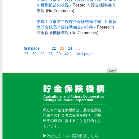
年度別損益の状況
- Posted in
貯金保険機構
年報
(No Comments)
平成１５事業年度貯金保険機構年報 9 被保
険貯金残高と責任準備金の推移
- Posted in
貯金保険機構年報
(No Comments)
…
first page
22
23
24
27
30
33
36
39
42
last page
私たち貯金保険機構は、農水産業協
同組合の貯金者の保護を図り、信用
秩序の維持に資することを目的とし
ています。
▶︎私たちについて詳細はこちら