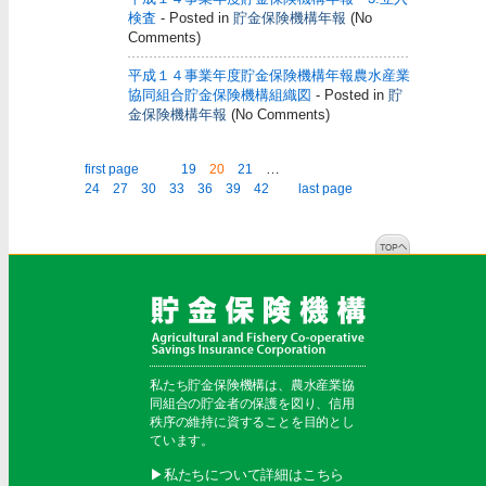
検査
- Posted in
貯金保険機構年報
(No
Comments)
平成１４事業年度貯金保険機構年報農水産業
協同組合貯金保険機構組織図
- Posted in
貯
金保険機構年報
(No Comments)
…
first page
19
20
21
24
27
30
33
36
39
42
last page
私たち貯金保険機構は、農水産業協
同組合の貯金者の保護を図り、信用
秩序の維持に資することを目的とし
ています。
▶︎私たちについて詳細はこちら