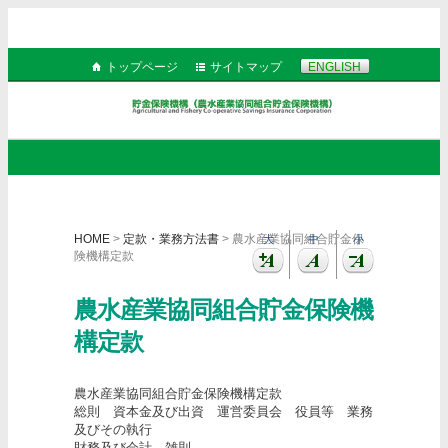
トップページ
サイトマップ
ENGLISH
HOME
>
定款・業務方法書
> 農水産業協同組合貯金保
大
中
小
険機構定款
農水産業協同組合貯金保険機
構定款
農水産業協同組合貯金保険機構定款
総則 資本金及び出資 運営委員会 役員等 業務
及びその執行
財務及び会計 雑則