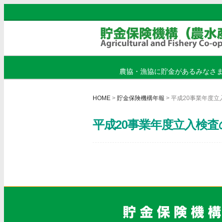
農協・漁協に貯金があるみなさ
HOME
>
貯金保険機構年報
> 平成20事業年度
平成20事業年度立入検