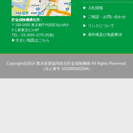
▶︎ 入札情報
▶︎ ご相談・お問い合わせ
貯金保険機構住所：
〒100-0005 東京都千代田区丸の内3-
▶︎ リンクについて
3-1 新東京ビル9F
▶︎ 著作権及び免責事項
TEL：03-3285-1270 (代表)
▶︎大きい地図はこちら
Copyright@2014
農水産業協同組合貯金保険機構
All Rights Reserved.
（法人番号 1010005002584）