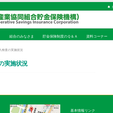
ま
組合のみなさま
貯金保険制度のＱ＆Ａ
資料コーナー
立入検査の実施状況
査の実施状況
基本情報リンク