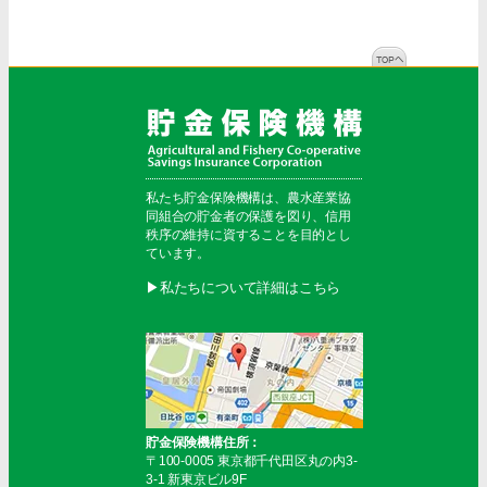
私たち貯金保険機構は、農水産業協
同組合の貯金者の保護を図り、信用
秩序の維持に資することを目的とし
ています。
▶︎私たちについて詳細はこちら
貯金保険機構住所：
〒100-0005 東京都千代田区丸の内3-
3-1 新東京ビル9F