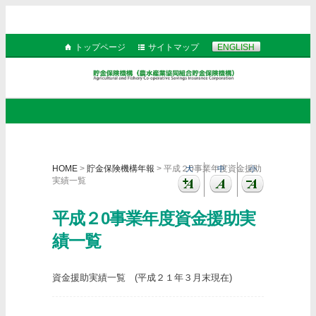
トップページ
サイトマップ
ENGLISH
HOME
>
貯金保険機構年報
> 平成２0事業年度資金援助
大
中
小
実績一覧
平成２0事業年度資金援助実
績一覧
資金援助実績一覧 (平成２１年３月末現在)