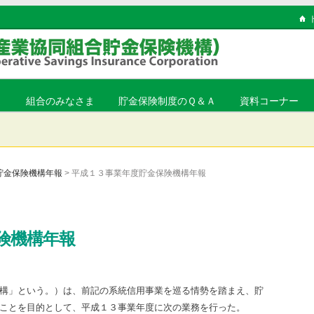
ま
組合のみなさま
貯金保険制度のＱ＆Ａ
資料コーナー
貯金保険機構年報
> 平成１３事業年度貯金保険機構年報
保険機構年報
構」という。）は、前記の系統信用事業を巡る情勢を踏まえ、貯
ことを目的として、平成１３事業年度に次の業務を行った。