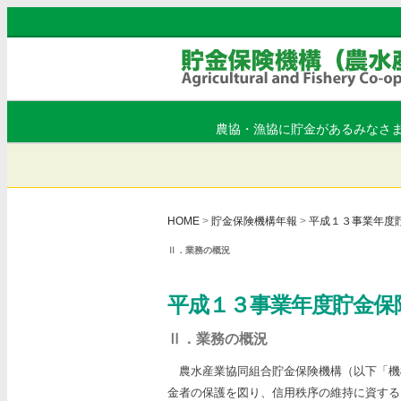
農協・漁協に貯金があるみなさ
HOME
>
貯金保険機構年報
>
平成１３事業年度
Ⅱ．業務の概況
平成１３事業年度貯金
Ⅱ．業務の概況
農水産業協同組合貯金保険機構（以下「機
金者の保護を図り、信用秩序の維持に資する