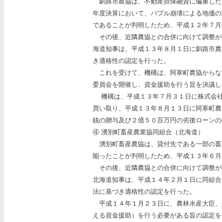
釧路市農協は、不動産担保融資に偏重した
年度決算において、バブル崩壊による地価の
であることが判明したため、平成１２年７月
その後、近隣農協との合併に向けて調整が
海道知事は、平成１３年８月１日に釧路市農
き適格性の認定を行った。
これを受けて、機構は、阿寒町農協からな
委員会を開催し、資金援助を行う旨を決議し
機構は、平成１３年７月３１日に株式会社
買い取り、平成１３年８月１３日に阿寒町農
銭の贈与及び２億５０百万円の劣後ローンの
④ 湧別町畜産農業協同組合（北海道）
湧別町畜産農協は、貸付先である一部の畜
陥ったことが判明したため、平成１３年６月
その後、近隣農協との合併に向けて調整が
北海道知事は、平成１４年２月１日に同組合
法に基づき適格性の認定を行った。
平成１４年１月２３日に、農林水産大臣、
える資金援助）を行う必要がある旨の認定を