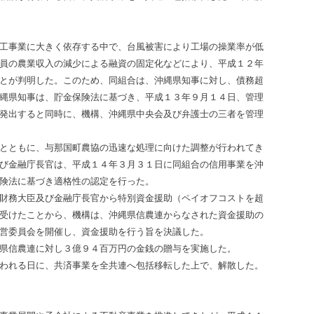
工事業に大きく依存する中で、台風被害により工場の操業率が低
員の農業収入の減少による融資の固定化などにより、平成１２年
とが判明した。このため、同組合は、沖縄県知事に対し、債務超
縄県知事は、貯金保険法に基づき、平成１３年９月１４日、管理
発出すると同時に、機構、沖縄県中央会及び弁護士の三者を管理
とともに、与那国町農協の迅速な処理に向けた調整が行われてき
び金融庁長官は、平成１４年３月３１日に同組合の信用事業を沖
険法に基づき適格性の認定を行った。
財務大臣及び金融庁長官から特別資金援助（ペイオフコストを超
受けたことから、機構は、沖縄県信農連からなされた資金援助の
営委員会を開催し、資金援助を行う旨を決議した。
県信農連に対し３億９４百万円の金銭の贈与を実施した。
われる日に、共済事業を全共連へ包括移転した上で、解散した。