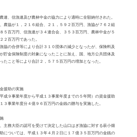
農連、信漁連及び農林中金の協力により適時に全額納付された。
、農協が１，２１６組合、２１，５９２百万円、漁協が７６２組
８５百万円、信漁連が３４連合会、３５３百万円、農林中金が５
２２百万円であった。
漁協の合併等により合計３１０団体の減少となったが、保険料及
が貯金保険制度の対象になったことに加え、国、地方公共団体及
ったこと等により合計２，５７５百万円の増加となった。
金援助の実施
平成９事業年度から平成１３事業年度までの５年間）の資金援助
１３事業年度分４億９６百万円の金銭の贈与を実施した。
施
、主務大臣の認可を受けて決定した山口はぎ漁協に対する萩小畑
助については、平成１３年４月２日に１７億３５百万円の金銭の