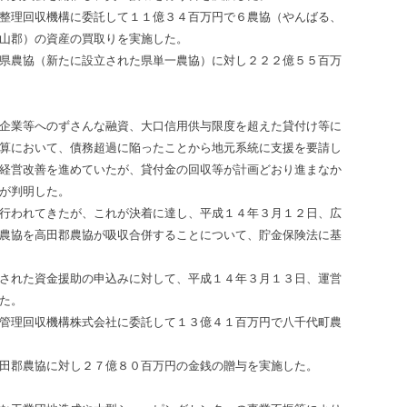
整理回収機構に委託して１１億３４百万円で６農協（やんばる、
山郡）の資産の買取りを実施した。
県農協（新たに設立された県単一農協）に対し２２２億５５百万
企業等へのずさんな融資、大口信用供与限度を超えた貸付け等に
算において、債務超過に陥ったことから地元系統に支援を要請し
経営改善を進めていたが、貸付金の回収等が計画どおり進まなか
が判明した。
行われてきたが、これが決着に達し、平成１４年３月１２日、広
農協を高田郡農協が吸収合併することについて、貯金保険法に基
された資金援助の申込みに対して、平成１４年３月１３日、運営
た。
管理回収機構株式会社に委託して１３億４１百万円で八千代町農
田郡農協に対し２７億８０百万円の金銭の贈与を実施した。