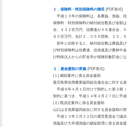
１．保険料・特別保険料の徴収
(PDF形式)
平成１３年の保険料は、各農協、漁協、信
保険料・特別保険料の納付組合数及び金額は
合、４３２百万円、信農連が４６連合会、５
６０百万円、合計２，０５９団体、２３，５
前年と比較すると、納付組合数は農協及び
び特別保険料は信農連、信漁連及び農林中金
び特殊法人からの貯金等が保険対象貯金にな
２．資金援助の実施
(PDF形式)
(１) 継続案件に係る資金援助
鹿児島県信用農業協同組合連合会に対する資
平成９年４月１日付けで契約した第３期（
契約に基づき、平成１４年２月２７日に平成
(２) 既決定案件に係る資金援助
山口はぎ漁業協同組合に対する資金援助の実
平成１３年２月２２日の運営委員会で議決
漁協及び大井浦漁協の破綻処理に係る資金援