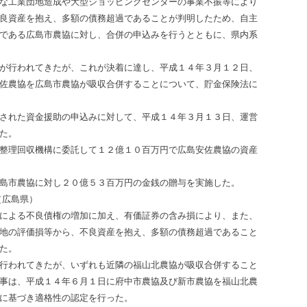
な工業団地造成や大型ショッピングセンターの事業不振等により
良資産を抱え、多額の債務超過であることが判明したため、自主
である広島市農協に対し、合併の申込みを行うとともに、県内系
が行われてきたが、これが決着に達し、平成１４年３月１２日、
佐農協を広島市農協が吸収合併することについて、貯金保険法に
された資金援助の申込みに対して、平成１４年３月１３日、運営
た。
整理回収機構に委託して１２億１０百万円で広島安佐農協の資産
島市農協に対し２０億５３百万円の金銭の贈与を実施した。
（広島県）
による不良債権の増加に加え、有価証券の含み損により、また、
地の評価損等から、不良資産を抱え、多額の債務超過であること
た。
行われてきたが、いずれも近隣の福山北農協が吸収合併すること
事は、平成１４年６月１日に府中市農協及び新市農協を福山北農
に基づき適格性の認定を行った。