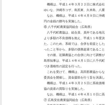
機構は、平成１４年３月２２日に株式会社
ゆいな、沖縄市コザ、島尻東、久米島、八重
なお、機構は、平成１４年４月９日に沖縄
円の金銭の贈与を実施した。
⑥ 八千代町農業協同組合（広島県）
八千代町農協は、組合員、員外である地元
より多額の不良債権を抱え、平成１１年度決
た。このため、系統では、合併を前提とした
ったこと等から、多額の債務超過であること
その後、近隣農協との合併に向けて調整が
島県知事は、平成１４年４月１日に八千代町
づき適格性の認定を行った。
これを受けて、機構は、高田郡農協からな
委員会を開催し、資金援助を行う旨を決議し
機構は、平成１４年３月２５日に系統債権
協の資産の買取りを実施した。
なお、機構は、平成１４年４月１０日に高
⑦ 広島安佐農業協同組合（広島県）