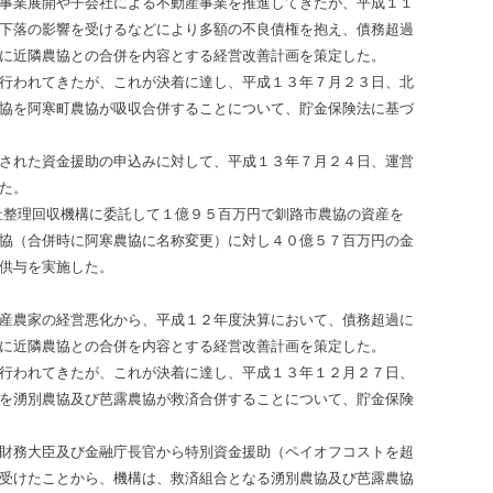
事業展開や子会社による不動産事業を推進してきたが、平成１１
下落の影響を受けるなどにより多額の不良債権を抱え、債務超過
に近隣農協との合併を内容とする経営改善計画を策定した。
行われてきたが、これが決着に達し、平成１３年７月２３日、北
協を阿寒町農協が吸収合併することについて、貯金保険法に基づ
された資金援助の申込みに対して、平成１３年７月２４日、運営
た。
整理回収機構に委託して１億９５百万円で釧路市農協の資産を
協（合併時に阿寒農協に名称変更）に対し４０億５７百万円の金
供与を実施した。
産農家の経営悪化から、平成１２年度決算において、債務超過に
に近隣農協との合併を内容とする経営改善計画を策定した。
行われてきたが、これが決着に達し、平成１３年１２月２７日、
を湧別農協及び芭露農協が救済合併することについて、貯金保険
財務大臣及び金融庁長官から特別資金援助（ペイオフコストを超
受けたことから、機構は、救済組合となる湧別農協及び芭露農協