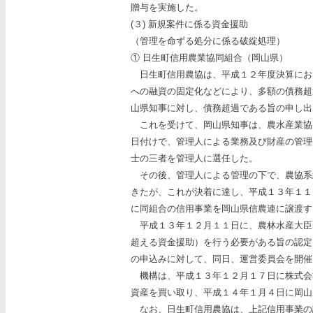
贈与を実施した。
(３) 新規案件に係る資金援助
（管理を命ずる処分に係る破綻処理）
① 日生町信用農業協同組合（岡山県）
日生町信用農協は、平成１２年度決算にお
への融資の固定化などにより、多額の債務超
山県知事に対し、債務超過である旨の申し出
これを受けて、岡山県知事は、農水産業協
日付けで、管理人による業務及び財産の管理
士の三者を管理人に選任した。
その後、管理人による管理の下で、農協系
きたが、これが決着に達し、平成１３年１１
に同組合の信用事業を岡山県信農連に譲渡す
平成１３年１２月１１日に、農林水産大臣
超える資金援助）を行う必要がある旨の認定
の申込みに対して、同日、運営委員会を開催
機構は、平成１３年１２月１７日に株式会
資産を買い取り、平成１４年１月４日に岡山
なお、日生町信用農協は、上記信用事業の