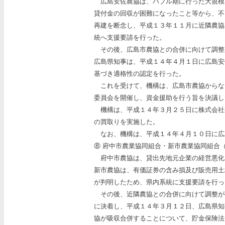
広島安佐農協は、バブル期に行った大規模
貸付金の回収が困難になったこと等から、不
再建を断念し、平成１３年１１月に近隣農協
統へ支援要請を行った。
その後、広島市農協との合併に向けて調整
広島県知事は、平成１４年４月１日に広島安
基づき適格性の認定を行った。
これを受けて、機構は、広島市農協からな
委員会を開催し、資金援助を行う旨を決議し
機構は、平成１４年３月２５日に株式会社
の買取りを実施した。
なお、機構は、平成１４年４月１０日に広
⑧ 府中市農業協同組合・新市農業協同組合
府中市農協は、貸出先地元企業の経営悪化
新市農協は、有価証券の含み損及び販売用土
が判明したため、県内系統に支援要請を行っ
その後、近隣農協との合併に向けて調整が
に決着し、平成１４年３月１２日、広島県知
協が吸収合併することについて、貯金保険法