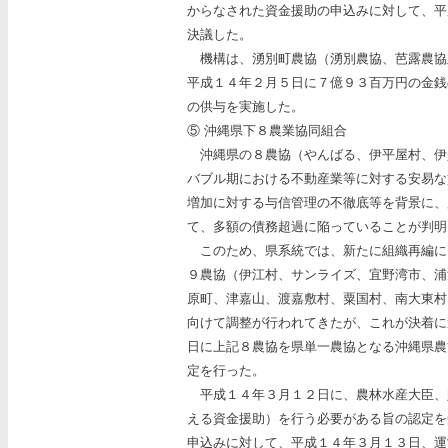
からなされた資金援助の申込みに対して、平
決議した。
機構は、湧別町農協（湧別農協、芭露農協
平成１４年２月５日に７億９３百万円の金銭
の供与を実施した。
⑤ 沖縄県下８農業協同組合
沖縄県の８農協（やんばる、伊平屋村、伊
バブル期における不動産業等に対する安易な
増加に対する与信管理の不徹底等を背景に、
て、多額の債務超過に陥っていることが判明
このため、県系統では、新たに組織再編に
９農協（伊江村、サンライズ、宜野湾市、浦
原町、津嘉山、渡嘉敷村、粟国村、南大東村
向けて調整が行われてきたが、これが決着に
日に上記８農協を県単一農協となる沖縄県農
定を行った。
平成１４年３月１２日に、農林水産大臣、
える資金援助）を行う必要がある旨の認定を
申込みに対して、平成１４年３月１３日、運