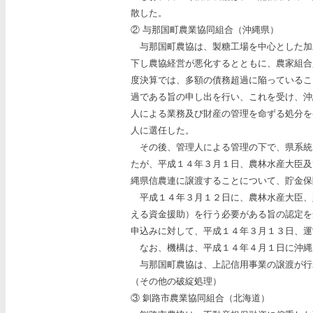
散した。
② 与那国町農業協同組合（沖縄県）
与那国町農協は、製糖工場を中心とした加
下し農協経営が悪化するとともに、農家組合
度決算では、多額の債務超過に陥っているこ
過である旨の申し出を行い、これを受け、沖
人による業務及び財産の管理を命ずる処分を
人に選任した。
その後、管理人による管理の下で、県系統
たが、平成１４年３月１日、農林水産大臣及
縄県信農連に譲渡することについて、貯金保
平成１４年３月１２日に、農林水産大臣、
える資金援助）を行う必要がある旨の認定を
申込みに対して、平成１４年３月１３日、運
なお、機構は、平成１４年４月１日に沖縄
与那国町農協は、上記信用事業の譲渡が行
（その他の破綻処理）
③ 釧路市農業協同組合（北海道）