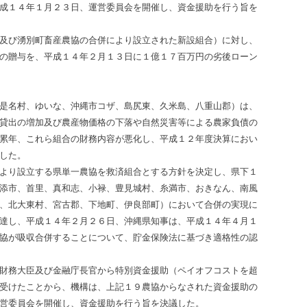
成１４年１月２３日、運営委員会を開催し、資金援助を行う旨を
及び湧別町畜産農協の合併により設立された新設組合）に対し、
の贈与を、平成１４年２月１３日に１億１７百万円の劣後ローン
是名村、ゆいな、沖縄市コザ、島尻東、久米島、八重山郡）は、
貸出の増加及び農産物価格の下落や自然災害等による農家負債の
累年、これら組合の財務内容が悪化し、平成１２年度決算におい
した。
より設立する県単一農協を救済組合とする方針を決定し、県下１
添市、首里、真和志、小禄、豊見城村、糸満市、おきなん、南風
、北大東村、宮古郡、下地町、伊良部町）において合併の実現に
達し、平成１４年２月２６日、沖縄県知事は、平成１４年４月１
協が吸収合併することについて、貯金保険法に基づき適格性の認
財務大臣及び金融庁長官から特別資金援助（ペイオフコストを超
受けたことから、機構は、上記１９農協からなされた資金援助の
営委員会を開催し、資金援助を行う旨を決議した。