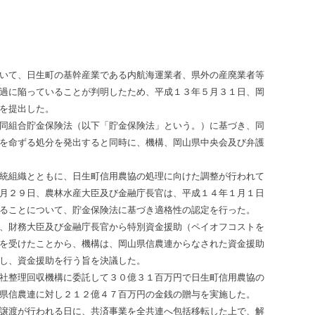
いて、日生町の基幹産業である内航海運業者、県外の産廃業者等
過に陥っていることが判明したため、平成１３年５月３１日、岡
を提出した。
同組合貯金保険法（以下「貯金保険法」という。）に基づき、同
を命ずる処分を発出すると同時に、機構、岡山県中央会及び弁護
統組織とともに、日生町信用農協の処理に向けた調整が行われて
月２９日、農林水産大臣及び金融庁長官は、平成１４年１月１日
ることについて、貯金保険法に基づき適格性の認定を行った。
、財務大臣及び金融庁長官から特別資金援助（ペイオフコストを
を受けたことから、機構は、岡山県信農連からなされた資金援助
し、資金援助を行う旨を決議した。
社整理回収機構に委託して３０億３１百万円で日生町信用農協の
県信農連に対し２１２億４７百万円の金銭の贈与を実施した。
譲渡が行われる日に、共済事業を全共連へ包括移転した上で、解