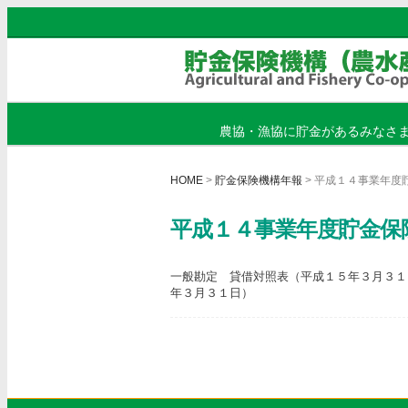
農協・漁協に貯金があるみなさ
HOME
>
貯金保険機構年報
> 平成１４事業年度
平成１４事業年度貯金保
一般勘定 貸借対照表（平成１５年３月３１
年３月３１日）