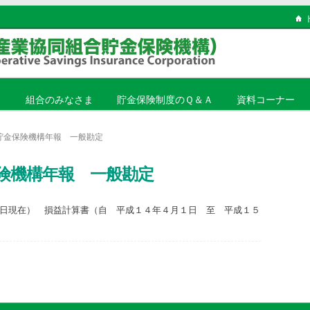
ま
組合のみなさま
貯金保険制度のＱ＆Ａ
資料コーナー
貯金保険機構年報 一般勘定
険機構年報 一般勘定
日現在） 損益計算書（自 平成１４年４月１日 至 平成１５