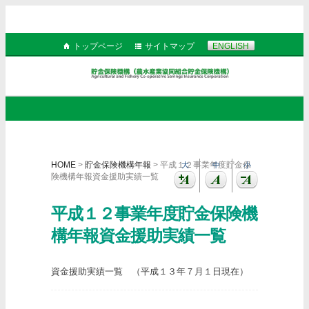
トップページ
サイトマップ
ENGLISH
HOME
>
貯金保険機構年報
> 平成１２事業年度貯金保
大
中
小
険機構年報資金援助実績一覧
平成１２事業年度貯金保険機
構年報資金援助実績一覧
資金援助実績一覧 （平成１３年７月１日現在）