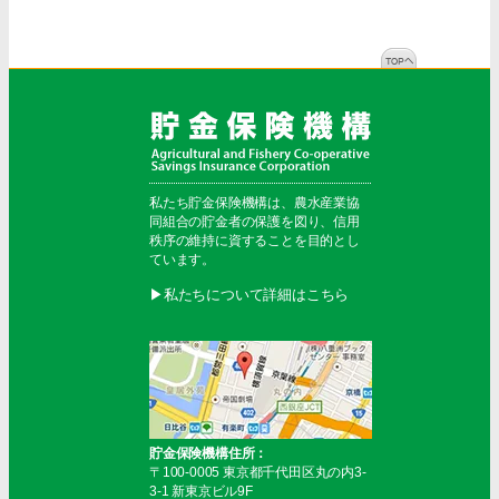
私たち貯金保険機構は、農水産業協
同組合の貯金者の保護を図り、信用
秩序の維持に資することを目的とし
ています。
▶︎私たちについて詳細はこちら
貯金保険機構住所：
〒100-0005 東京都千代田区丸の内3-
3-1 新東京ビル9F