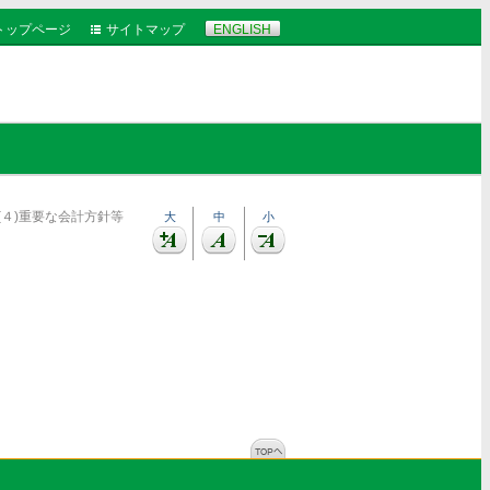
トップページ
サイトマップ
ENGLISH
(４)重要な会計方針等
大
中
小