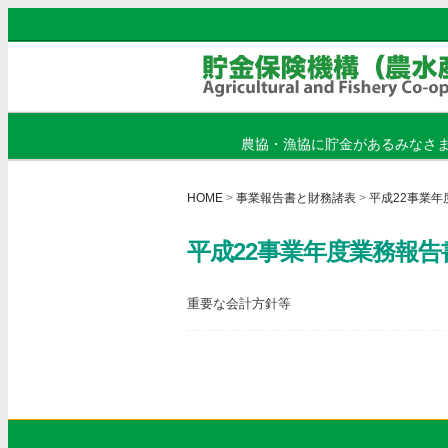
農協・漁協に貯金があるみなさ
HOME
>
事業報告書と財務諸表
>
平成22事業年
平成22事業年度業務報告
重要な会計方針等