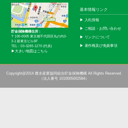
基本情報リンク
▶︎ 入札情報
▶︎ ご相談・お問い合わせ
貯金保険機構住所：
〒100-0005 東京都千代田区丸の内3-
▶︎ リンクについて
3-1 新東京ビル9F
▶︎ 著作権及び免責事項
TEL：03-3285-1270 (代表)
▶︎大きい地図はこちら
Copyright@2014
農水産業協同組合貯金保険機構
All Rights Reserved.
（法人番号 1010005002584）