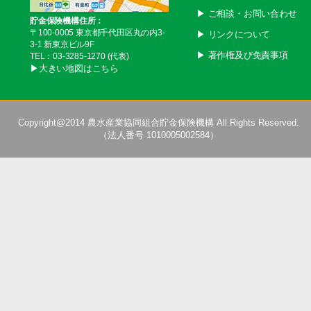
▶︎ ご相談・お問い合わせ
貯金保険機構住所：
〒100-0005 東京都千代田区丸の内3-
▶︎ リンクについて
3-1 新東京ビル9F
▶︎ 著作権及び免責事項
TEL：03-3285-1270 (代表)
▶︎大きい地図はこちら
Copyright@2014
農水産業協同組合貯金保険機構
All Rights Reserved.
（法人番号 1010005002584）