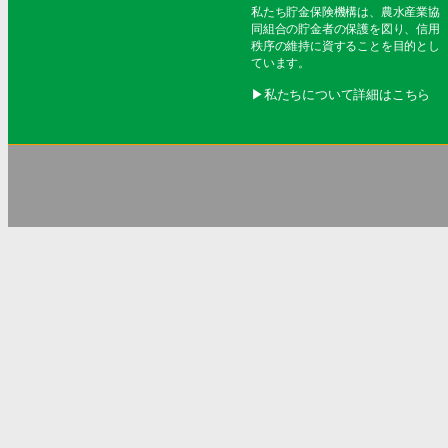
私たち貯金保険機構は、農水産業協
同組合の貯金者の保護を図り、信用
秩序の維持に資することを目的とし
ています。
▶︎私たちについて詳細はこちら